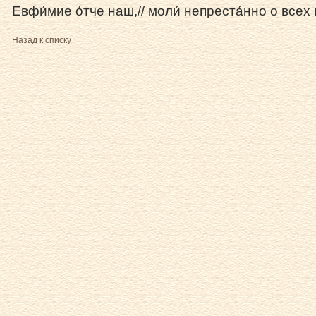
Евфи́мие о́тче наш,// моли́ непреста́нно о всех 
Назад к списку