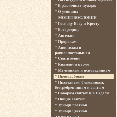
* В различных нуждах
* О усопших
= МОЛИТВОСЛОВИЯ =
* Господу Богу и Кресту
* Богородице
* Ангелам
* Пророкам
* Апостолам и
равноапостольным
* Святителям
* Князьям и царям
* Мученикам и исповедникам
* Преподобным
* Праведным, блаженным,
безсребренникам и святым
* Соборам святых и в Недели
* Общие святым
* Триоди постной
* Триоди цветной