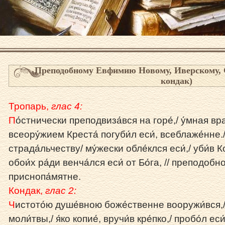
Преподобному Евфимию Новому, Иверскому, 
кондак)
Тропарь,
глас 4:
П
о́стнически преподвиза́вся на горе́,/ у́мная вр
всеору́жием Креста́ погуби́л еси́, всеблаже́нне./
страда́льчеству/ му́жески обле́клся еси́,/ уби́в К
обои́х ра́ди венча́лся еси́ от Бо́га, // преподоб
приснопа́мятне.
Кондак,
глас 2:
Ч
истото́ю душе́вною боже́ственне вооружи́вся,
моли́твы,/ я́ко копие́, вручи́в кре́пко,/ пробо́л ес