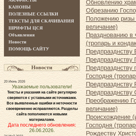
АКАФИСТЫ
Обновлению храм
КАНОНЫ
Обрезанию Господ
ПОЛЕЗНЫЕ ССЫЛКИ
Положению ризы Г
ТЕКСТЫ ДЛЯ СКАЧИВАНИЯ
величание)
ШРИФТЫ ЦСЯ
Празднованию в 
Объявления
Новости
(тропарь и кондак
ПОМОЩЬ САЙТУ
Предпразднству Б
Предпразднству 
Новости
Предпразднству 
Господня (тропар
20 Июнь 2026
Предпразднству Р
Уважаемые пользователи!
Предпразднству С
Тексты и указания на сайте регулярно
сверяются с уставными источниками.
Преображению Гос
Все выявленные ошибки и неточности
величание)
своевременно исправляются. Разделы
сайта пополняются новыми
Происхождение (
материалами.
Господня (тропар
Дата последнего обновления:
26.06.2026.
Рождеству Христо