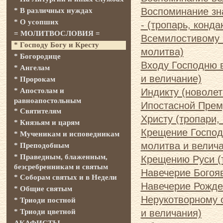
Воспоминание зн
* В различных нуждах
* О усопших
- (тропарь, конда
= МОЛИТВОСЛОВИЯ =
Всемилостивому С
* Господу Богу и Кресту
молитва)
* Богородице
Входу Господню в
* Ангелам
и величание)
* Пророкам
* Апостолам и
Индикту (новолет
равноапостольным
Ипостасной Прем
* Святителям
Христу (тропари,
* Князьям и царям
Крещение Господн
* Мученикам и исповедникам
молитва и велич
* Преподобным
* Праведным, блаженным,
Крещению Руси (
безсребренникам и святым
Навечерие Богояв
* Соборам святых и в Недели
Навечерие Рождес
* Общие святым
Нерукотворному о
* Триоди постной
* Триоди цветной
и величания)