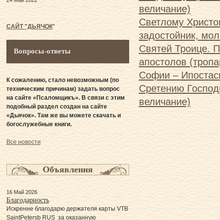
24 Май 2022
величание)
Светлому Христов
САЙТ "ДЬЯЧОК
"
задостойник, мол
Святей Троице. 
Вопросы-ответы
апостолов (тропа
Софии – Ипостас
К сожалению, стало невозможным (по
Сретению Господн
техническим причинам) задать вопрос
на сайте «Псаломщикъ». В связи с этим
величание)
подобный раздел создан на сайте
«Дьячок». Там же вы можете скачать и
богослужебные книги.
Все новости
Объявления
16 Май 2026
Благодарность
Искренне благодарю держателя карты VTB
SaintPetersb RUS за оказанную