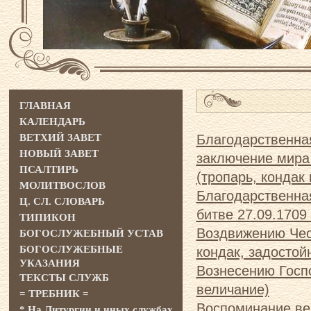
ГЛАВНАЯ
КАЛЕНДАРЬ
ВЕТХИЙ ЗАВЕТ
Благодарственная
НОВЫЙ ЗАВЕТ
заключение мира
ПСАЛТИРЬ
(тропарь, кондак
МОЛИТВОСЛОВ
Благодарственна
Ц. СЛ. СЛОВАРЬ
битве 27.09.1709 
ТИПИКОН
Воздвижению Чес
БОГОСЛУЖЕБНЫЙ УСТАВ
БОГОСЛУЖЕБНЫЕ
кондак, задостой
УКАЗАНИЯ
Вознесению Госпо
ТЕКСТЫ СЛУЖБ
величание)
= ТРЕБНИК =
Воспоминание вел
* На Литургии и иных службах