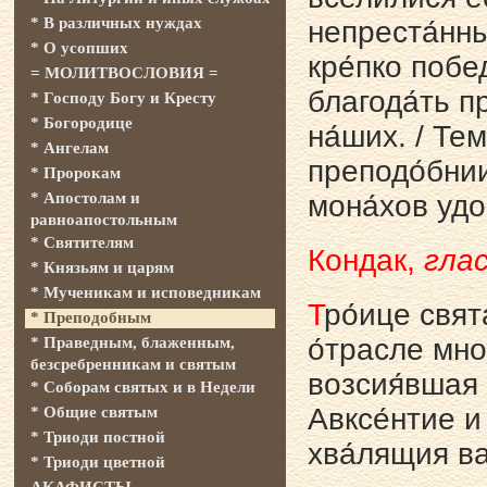
* В различных нуждах
непреста́нныя
* О усопших
кре́пко побед
= МОЛИТВОСЛОВИЯ =
благода́ть п
* Господу Богу и Кресту
* Богородице
на́ших. / Тем
* Ангелам
преподо́бнии
* Пророкам
* Апостолам и
мона́хов удо
равноапостольным
* Святителям
Кондак,
глас
* Князьям и царям
* Мученикам и исповедникам
Т
ро́ице свят
* Преподобным
о́трасле мно
* Праведным, блаженным,
безсребренникам и святым
возсия́вшая 
* Соборам святых и в Недели
Авксе́нтие и
* Общие святым
* Триоди постной
хва́лящия ва
* Триоди цветной