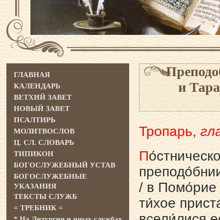
Преподо
ГЛАВНАЯ
и Тар
КАЛЕНДАРЬ
ВЕТХИЙ ЗАВЕТ
НОВЫЙ ЗАВЕТ
ПСАЛТИРЬ
Тропарь,
гла
МОЛИТВОСЛОВ
Ц. СЛ. СЛОВАРЬ
П
о́стническо
ТИПИКОН
БОГОСЛУЖЕБНЫЙ УСТАВ
преподо́бнии
БОГОСЛУЖЕБНЫЕ
/ в Помо́рие 
УКАЗАНИЯ
ТЕКСТЫ СЛУЖБ
ти́хое прист
= ТРЕБНИК =
всели́лися ес
* На Литургии и иных службах