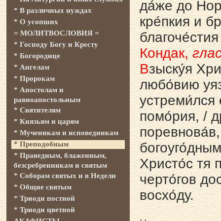
да́же до Норв
* В различных нуждах
кре́пкия и бр
* О усопших
= МОЛИТВОСЛОВИЯ =
благоче́стия
* Господу Богу и Кресту
Кондак,
глас
* Богородице
В
зыску́я Хри
* Ангелам
* Пророкам
любо́вию уяз
* Апостолам и
устреми́лся 
равноапостольным
* Святителям
помо́рия, / 
* Князьям и царям
поревнова́в, 
* Мученикам и исповедникам
* Преподобным
богоуго́дным
* Праведным, блаженным,
Христо́с тя 
безсребренникам и святым
* Соборам святых и в Недели
черто́гов дос
* Общие святым
восхо́ду.
* Триоди постной
* Триоди цветной