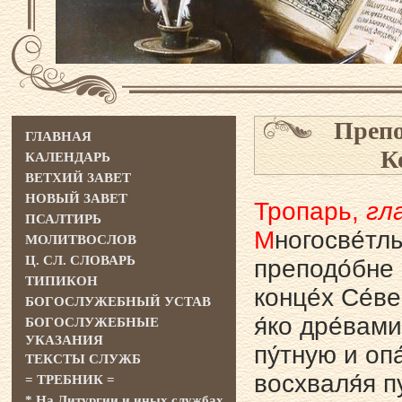
Препо
ГЛАВНАЯ
К
КАЛЕНДАРЬ
ВЕТХИЙ ЗАВЕТ
НОВЫЙ ЗАВЕТ
Тропарь,
гла
ПСАЛТИРЬ
М
ногосве́тлы
МОЛИТВОСЛОВ
Ц. СЛ. СЛОВАРЬ
преподо́бне 
ТИПИКОН
конце́х Се́в
БОГОСЛУЖЕБНЫЙ УСТАВ
я́ко дре́вами
БОГОСЛУЖЕБНЫЕ
УКАЗАНИЯ
пу́тную и опа
ТЕКСТЫ СЛУЖБ
восхваля́я п
= ТРЕБНИК =
* На Литургии и иных службах