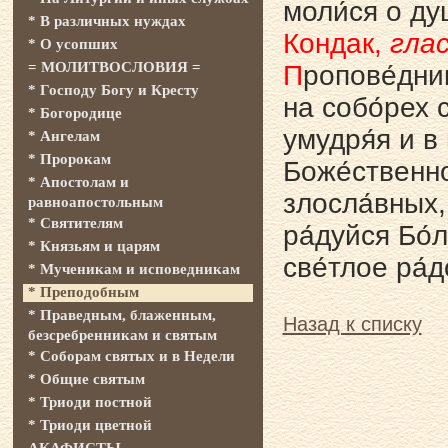
моли́ся о ду
* В различных нуждах
Кондак,
глас
* О усопших
= МОЛИТВОСЛОВИЯ =
П
ропове́дни
* Господу Богу и Кресту
на собо́рех с
* Богородице
умудря́я и в
* Ангелам
* Пророкам
Боже́ственно
* Апостолам и
злосла́вных, 
равноапостольным
* Святителям
ра́дуйся Бо́
* Князьям и царям
све́тлое ра́
* Мученикам и исповедникам
* Преподобным
* Праведным, блаженным,
Назад к списку
безсребренникам и святым
* Соборам святых и в Недели
* Общие святым
* Триоди постной
* Триоди цветной