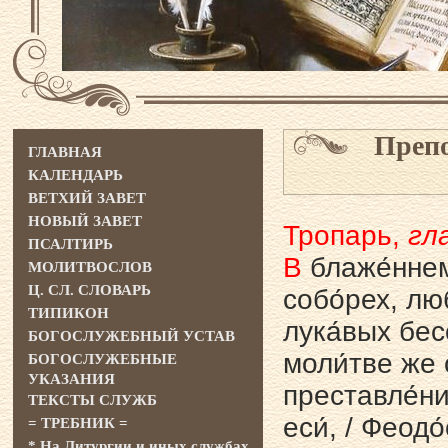
Препо
ГЛАВНАЯ
КАЛЕНДАРЬ
ВЕТХИЙ ЗАВЕТ
НОВЫЙ ЗАВЕТ
Тропарь,
гла
ПСАЛТИРЬ
В
блаже́ннем
МОЛИТВОСЛОВ
Ц. СЛ. СЛОВАРЬ
собо́рех, люб
ТИПИКОН
лука́вых бесо
БОГОСЛУЖЕБНЫЙ УСТАВ
моли́тве же с
БОГОСЛУЖЕБНЫЕ
УКАЗАНИЯ
преставле́ни
ТЕКСТЫ СЛУЖБ
еси́, / Феодо́
= ТРЕБНИК =
* На Литургии и иных службах