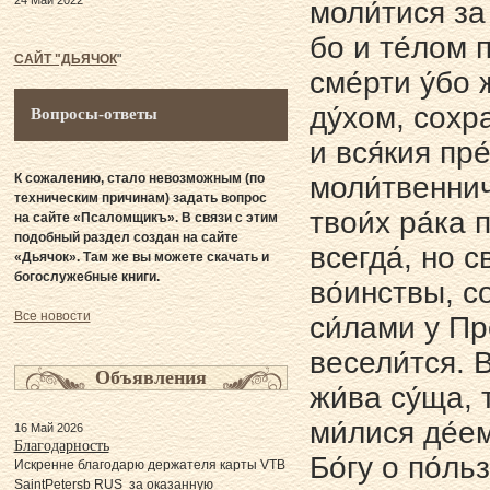
24 Май 2022
моли́тися за
бо и те́лом п
САЙТ "ДЬЯЧОК
"
сме́рти у́бо
ду́хом, сохр
Вопросы-ответы
и вся́кия пре
К сожалению, стало невозможным (по
моли́твеннич
техническим причинам) задать вопрос
твои́х ра́ка
на сайте «Псаломщикъ». В связи с этим
подобный раздел создан на сайте
всегда́, но с
«Дьячок». Там же вы можете скачать и
богослужебные книги.
во́инствы, с
Все новости
си́лами у Пр
весели́тся. 
Объявления
жи́ва су́ща, 
ми́лися де́е
16 Май 2026
Благодарность
Бо́гу о по́л
Искренне благодарю держателя карты VTB
SaintPetersb RUS за оказанную