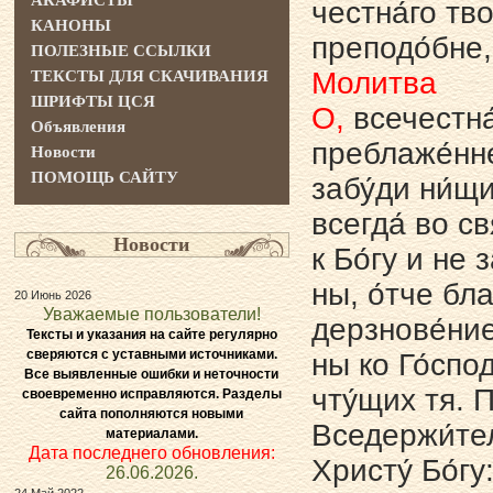
АКАФИСТЫ
честна́го тво
КАНОНЫ
преподо́бне,
ПОЛЕЗНЫЕ ССЫЛКИ
Молитва
ТЕКСТЫ ДЛЯ СКАЧИВАНИЯ
ШРИФТЫ ЦСЯ
О,
всечестна́
Объявления
преблаже́нн
Новости
ПОМОЩЬ САЙТУ
забу́ди ни́щи
всегда́ во с
Новости
к Бо́гу и не 
ны, о́тче бла
20 Июнь 2026
Уважаемые пользователи!
дерзнове́ние
Тексты и указания на сайте регулярно
сверяются с уставными источниками.
ны ко Го́спо
Все выявленные ошибки и неточности
чту́щих тя. 
своевременно исправляются. Разделы
сайта пополняются новыми
Вседержи́тел
материалами.
Дата последнего обновления:
Христу́ Бо́гу
26.06.2026.