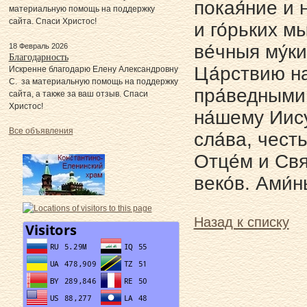
покая́ние и 
материальную помощь на поддержку
сайта. Спаси Христос!
и го́рьких мы
ве́чныя му́к
18 Февраль 2026
Благодарность
Ца́рствию на
Искренне благодарю Елену Александровну
С. за материальную помощь на поддержку
пра́ведными,
сайта, а также за ваш отзыв. Спаси
Христос!
на́шему Иису
Все объявления
сла́ва, чест
Отце́м и Свят
веко́в. Ами́н
Назад к списку