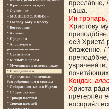
пресла́вне, /
* В различных нуждах
на́ша.
* О усопших
= МОЛИТВОСЛОВИЯ =
Ин тропарь
* Господу Богу и Кресту
Х
ристо́ву му
* Богородице
преподо́бне, 
* Ангелам
* Пророкам
еси́ Христа́ р
* Апостолам и
блаже́нне, / 
равноапостольным
* Святителям
преподо́бне,
* Князьям и царям
уврачева́ти, 
* Мученикам и исповедникам
* Преподобным
почита́ющих 
* Праведным, блаженным,
Кондак,
глас
безсребренникам и святым
* Соборам святых и в Недели
Х
риста́ ра́д
* Общие святым
претерпе́л ес
* Триоди постной
восприя́л ес
* Триоди цветной