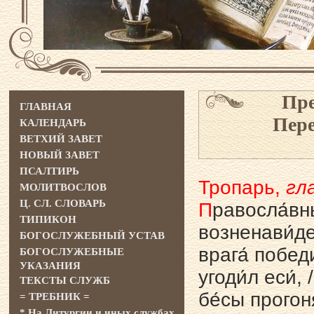
Пре
ГЛАВНАЯ
Пере
КАЛЕНДАРЬ
ВЕТХИЙ ЗАВЕТ
НОВЫЙ ЗАВЕТ
ПСАЛТИРЬ
Тропарь,
гла
МОЛИТВОСЛОВ
Ц. СЛ. СЛОВАРЬ
П
равосла́вн
ТИПИКОН
возненави́де
БОГОСЛУЖЕБНЫЙ УСТАВ
врага́ победи
БОГОСЛУЖЕБНЫЕ
УКАЗАНИЯ
угоди́л еси́,
ТЕКСТЫ СЛУЖБ
бе́сы прогоня
= ТРЕБНИК =
* На Литургии и иных службах