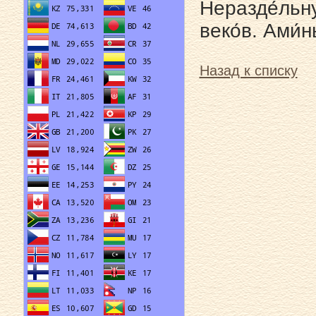
Неразде́льну
веко́в. Ами́н
Назад к списку