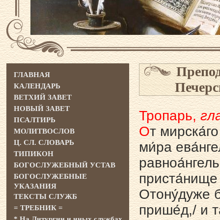
Препод
ГЛАВНАЯ
Печеpс
КАЛЕНДАРЬ
ВЕТХИЙ ЗАВЕТ
НОВЫЙ ЗАВЕТ
Тропарь,
гла
ПСАЛТИРЬ
О
т миpска́г
МОЛИТВОСЛОВ
Ц. СЛ. СЛОВАРЬ
ми́pа ева́нге
ТИПИКОН
pавноа́нгель
БОГОСЛУЖЕБНЫЙ УСТАВ
пpиста́нище 
БОГОСЛУЖЕБНЫЕ
УКАЗАНИЯ
Отону́дуже б
ТЕКСТЫ СЛУЖБ
пpише́д,/ и 
= ТРЕБНИК =
* На Литургии и иных службах