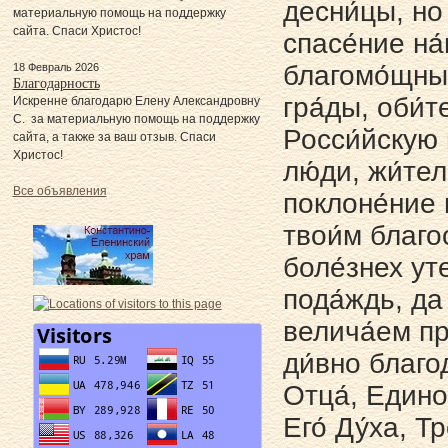
десни́цы, но 
материальную помощь на поддержку
сайта. Спаси Христос!
спасе́ние на
благомо́щны
18 Февраль 2026
Благодарность
гра́ды, оби́
Искренне благодарю Елену Александровну
С. за материальную помощь на поддержку
Росси́йскую 
сайта, а также за ваш отзыв. Спаси
Христос!
лю́ди, жи́те
Все объявления
поклоне́ние 
твои́м благос
боле́знех ут
пода́ждь, да
велича́ем пр
ди́вно благо
Отца́, Едино
Его́ Ду́ха, 