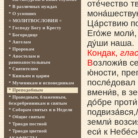
оте́чество тв
* В различных нуждах
мона́шеству
* О усопших
= МОЛИТВОСЛОВИЯ =
Ца́pствию пок
* Господу Богу и Кресту
Его́же моли́,
* Богородице
ду́ши наша.
* Ангелам
* Пророкам
Кондак,
глас
* Апостолам и
В
озложи́в се
равноапостольным
* Святителям
ю́ности, пре
* Князьям и царям
после́довал 
* Мученикам и исповедникам
* Преподобным
вмени́в, в зе
* Праведным, блаженным,
до́бре проти́
безсребренникам и святым
* Соборам святых и в Недели
подвиза́вся,/
* Общие святым
земли́ возсия
* Триоди постной
еси́ к Небе́
* Триоди цветной