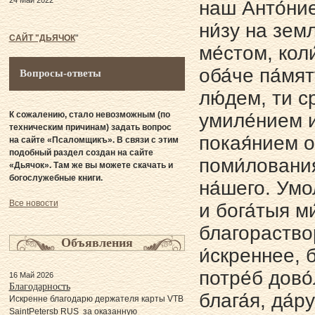
24 Май 2022
наш Анто́ние
ни́зу на земл
САЙТ "ДЬЯЧОК
"
ме́стом, кол
оба́че па́мя
Вопросы-ответы
лю́дем, ти с
К сожалению, стало невозможным (по
умиле́нием и
техническим причинам) задать вопрос
покая́нием о
на сайте «Псаломщикъ». В связи с этим
подобный раздел создан на сайте
поми́лования
«Дьячок». Там же вы можете скачать и
богослужебные книги.
на́шего. Умол
Все новости
и бога́тыя м
благораствор
Объявления
и́скреннее, 
потре́б дово
16 Май 2026
Благодарность
блага́я, да́
Искренне благодарю держателя карты VTB
SaintPetersb RUS за оказанную