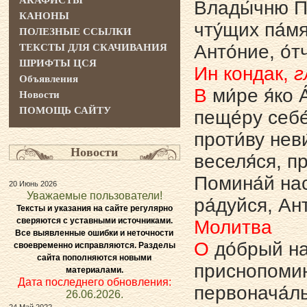
АКАФИСТЫ
Влады́чню Пр
КАНОНЫ
чту́щих па́мя
ПОЛЕЗНЫЕ ССЫЛКИ
Анто́ние, о́
ТЕКСТЫ ДЛЯ СКАЧИВАНИЯ
ШРИФТЫ ЦСЯ
Ин кондак,
г
Объявления
В
ми́ре я́ко А
Новости
ПОМОЩЬ САЙТУ
пеще́ру себе́
проти́ву неви
Новости
веселя́ся, пр
Помина́й нас,
20 Июнь 2026
Уважаемые пользователи!
ра́дуйся, Ант
Тексты и указания на сайте регулярно
сверяются с уставными источниками.
Молитва
Все выявленные ошибки и неточности
О
до́брый на
своевременно исправляются. Разделы
сайта пополняются новыми
приснопомин
материалами.
Дата последнего обновления:
первонача́ль
26.06.2026.