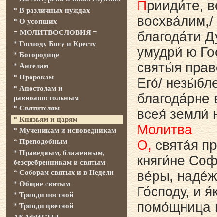
П
рииди́те, в
* В различных нуждах
восхва́лим,/
* О усопших
= МОЛИТВОСЛОВИЯ =
благода́ти Д
* Господу Богу и Кресту
умудри́ ю Го
* Богородице
святы́я прав
* Ангелам
* Пророкам
Его́/ незы́бл
* Апостолам и
благода́рне в
равноапостольным
* Святителям
всея́ земли́ 
* Князьям и царям
Молитва
* Мученикам и исповедникам
* Преподобным
О,
свята́я п
* Праведным, блаженным,
княги́не Соф
безсребренникам и святым
* Соборам святых и в Недели
ве́ры, наде́
* Общие святым
Го́споду, и я
* Триоди постной
помо́щница 
* Триоди цветной