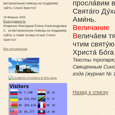
просла́вим в
материальную помощь на поддержку
сайта. Спаси Христос!
Свята́го Ду́х
Ами́нь.
18 Февраль 2026
Благодарность
Величание
Искренне благодарю Елену Александровну
С. за материальную помощь на поддержку
В
елича́ем тя
сайта, а также за ваш отзыв. Спаси
Христос!
чтим святу́ю
Все объявления
Христа́ Бо́га
Тексты тропаря,
Священным Синод
года (журнал № 
Назад к списку