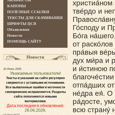
АКАФИСТЫ
христиа́ном з
КАНОНЫ
тве́рдо и не
ПОЛЕЗНЫЕ ССЫЛКИ
Правосла́вну
ТЕКСТЫ ДЛЯ СКАЧИВАНИЯ
ШРИФТЫ ЦСЯ
Го́споду и П
Объявления
Бо́га на́шего
Новости
ПОМОЩЬ САЙТУ
от раско́лов
пра́выя ве́р
Новости
дух ми́ра и р
и и́стиною п
20 Июнь 2026
Уважаемые пользователи!
благоче́стии 
Тексты и указания на сайте регулярно
сверяются с уставными источниками.
отпа́дших от
Все выявленные ошибки и неточности
не́дра ея́. О
своевременно исправляются. Разделы
сайта пополняются новыми
ра́досте, умо
материалами.
Дата последнего обновления:
всю страну́ на
26.06.2026.