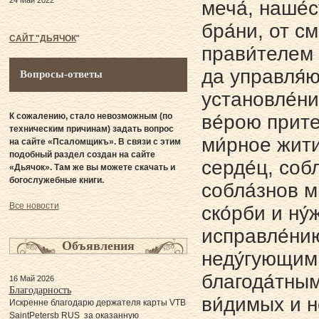
24 Май 2022
меча́, наше
бра́ни, от с
САЙТ "ДЬЯЧОК
"
прави́телем 
да управля́ют
Вопросы-ответы
установле́ни
К сожалению, стало невозможным (по
ве́рою прите
техническим причинам) задать вопрос
ми́рное жити
на сайте «Псаломщикъ». В связи с этим
подобный раздел создан на сайте
серде́ц, собл
«Дьячок». Там же вы можете скачать и
богослужебные книги.
собла́знов м
Все новости
ско́рби и ну́
исправле́нию
Объявления
неду́гующим 
благода́тным
16 Май 2026
Благодарность
ви́димых и н
Искренне благодарю держателя карты VTB
SaintPetersb RUS за оказанную