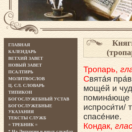
Княг
ГЛАВНАЯ
(тропа
КАЛЕНДАРЬ
ВЕТХИЙ ЗАВЕТ
НОВЫЙ ЗАВЕТ
Тропарь,
гла
ПСАЛТИРЬ
С
вята́я пра́
МОЛИТВОСЛОВ
Ц. СЛ. СЛОВАРЬ
моще́й и чуде
ТИПИКОН
помина́юще т
БОГОСЛУЖЕБНЫЙ УСТАВ
испроси́ти/ 
БОГОСЛУЖЕБНЫЕ
УКАЗАНИЯ
спасе́ние.
ТЕКСТЫ СЛУЖБ
Кондак,
глас
= ТРЕБНИК =
* На Литургии и иных службах