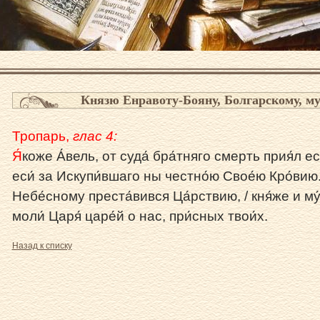
Князю Енравоту-Бояну, Болгарскому, му
Тропарь,
глас 4:
Я́
коже А́вель, от суда́ бра́тняго смерть прия́л еси
еси́ за Искупи́вшаго ны честно́ю Свое́ю Кро́вию.
Небе́сному преста́вився Ца́рствию, / кня́же и му́
моли́ Царя́ царе́й о нас, при́сных твои́х.
Назад к списку