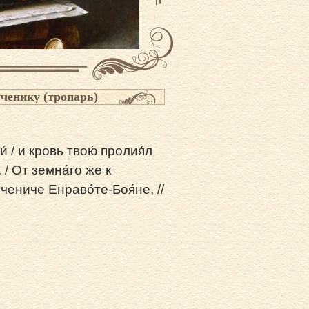
ченику (тропарь)
́ / и кровь твою́ пролия́л
 / От земна́го же к
чениче Енраво́те-Боя́не, //