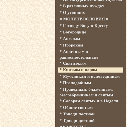
* В различных нуждах
* О усопших
= МОЛИТВОСЛОВИЯ =
* Господу Богу и Кресту
* Богородице
* Ангелам
* Пророкам
* Апостолам и
равноапостольным
* Святителям
* Князьям и царям
* Мученикам и исповедникам
* Преподобным
* Праведным, блаженным,
безсребренникам и святым
* Соборам святых и в Недели
* Общие святым
* Триоди постной
* Триоди цветной