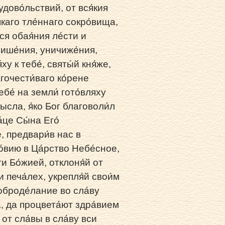
дово́льствий, от вся́кия
я́каго тле́ннаго сокро́вища,
я обая́ния ле́сти и
 лише́ния, уничиже́ния,
ху к тебе́, святы́й кня́же,
гочести́ваго ко́рене
бе́ на земли́ гото́вляху
ысла, я́ко Бог благоволи́л
́це Сы́на Его́
, предвари́в нас в
о́вию в Ца́рство Небе́сное,
и Бо́жией, отклоня́й от
и печа́лех, укрепля́й свои́м
оброде́лание во сла́ву
, да процвета́ют здра́вием
 от сла́вы в сла́ву вси