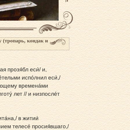
 (тропарь, кондак и
я прозя́бл еси́/ и,
е́тельми испо́лнил еси́,/
де́ющему времена́ми
оту́ лет // и низпосле́т
та́на,/ в житии́
нием телесе́ просия́вшаго,/