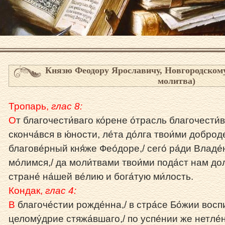
Князю Феодору Ярославичу, Новгородскому
молитва)
Тропарь,
глас 8:
О
т благочести́ваго ко́рене о́трасль благочести́ва
сконча́вся в ю́ности, ле́та до́лга твои́ми доброд
благове́рный кня́же Фео́доре,/ сего́ ра́ди Вла
мо́лимся,/ да моли́твами твои́ми пода́ст нам долг
стране́ на́шей ве́лию и бога́тую ми́лость.
Кондак,
глас 4:
В
благоче́стии рожде́нна,/ в стра́се Бо́жии воспи
целому́дрие стяжа́вшаго,/ по успе́нии же нетле́