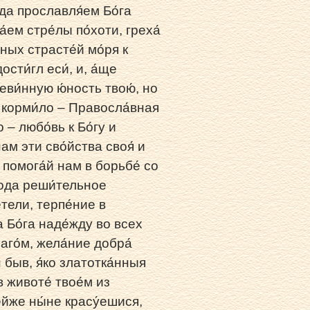
 да прославля́ем Бо́га
ем стре́лы по́хоти, греха́
ных страсте́й мо́ря к
сти́гл еси́, и, а́ще
неви́нную ю́ность твою́, но
́, корми́ло – Правосла́вная
о – любо́вь к Бо́гу и
нам эти сво́йства своя́ и
 помога́й нам в борьбе́ со
пода реши́тельное
тели, терпе́ние в
а Бо́га наде́жду во всех
аго́м, жела́ние добра́
быв, я́ко златотка́нныя
 животе́ твое́м из
е́йже ны́не красу́ешися,