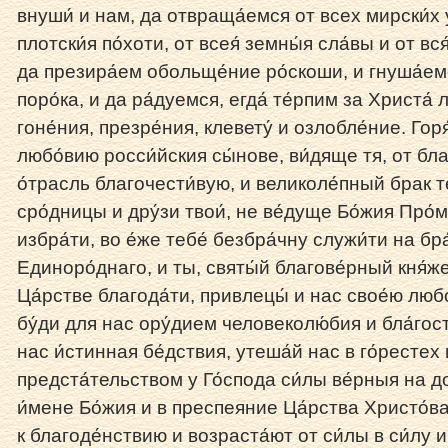
внуши́ и нам, да отвраща́емся от всех мирски́х у
плотски́я по́хоти, от всея́ земны́я сла́вы и от вс
да презира́ем обольще́ние ро́скоши, и гнуша́емс
поро́ка, и да ра́дуемся, егда́ те́рпим за Христа́
гоне́ния, презре́ния, клевету́ и озлобле́ние. Горя́
любо́вию росси́йския сы́нове, ви́дяще тя, от бла
о́трасль благочести́вую, и великоле́пный брак те
сро́дницы и дру́зи твои́, не ве́дуще Бо́жия Про́м
избра́ти, во е́же тебе́ безбра́чну служи́ти на бра
Единоро́днаго, и ты, святы́й благове́рный кня́же
Ца́рстве благода́ти, привлецы́ и нас свое́ю люб
бу́ди для нас ору́дием человеколю́бия и бла́гост
нас и́стинная бе́дствия, утеша́й нас в го́рестех 
предста́тельством у Го́спода си́лы ве́рныя на д
и́мене Бо́жия и в преспеяние Ца́рства Христо́ва
к благоде́нствию и возраста́ют от си́лы в си́лу и