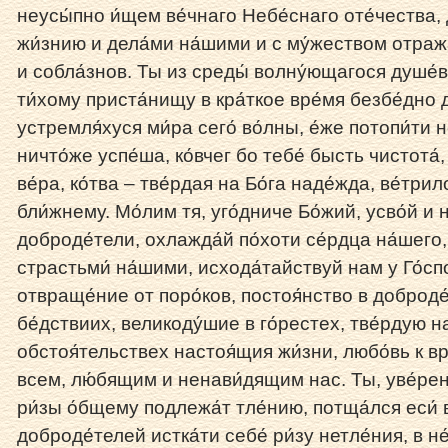
неусы́пно и́щем ве́чнаго Небе́снаго оте́чества,
жи́знию и дела́ми на́шими и с му́жеством отража́
и собла́знов. Ты из среды́ волну́ющагося душе́в
ти́хому приста́нищу в кра́ткое вре́мя безбе́дно до
устремля́хуся ми́ра сего́ во́лны, е́же потопи́ти 
ничто́же успе́ша, ко́вчег бо тебе́ бысть чистота
ве́ра, ко́тва – тве́рдая на Бо́га наде́жда, ве́трил
бли́жнему. Мо́лим тя, уго́дниче Бо́жий, усво́й и 
доброде́тели, охлажда́й по́хоти се́рдца на́шего,
страстьми́ на́шими, исхода́тайствуй нам у Го́с
отвраще́ние от поро́ков, постоя́нство в доброде́
бе́дствиих, великоду́шие в го́рестех, тве́рдую н
обстоя́тельствех настоя́щия жи́зни, любо́вь к вр
всем, лю́бящим и ненави́дящим нас. Ты, уве́рен 
ри́зы о́бщему подлежа́т тле́нию, потща́лся еси́ в
доброде́телей истка́ти себе́ ри́зу нетле́ния, в н