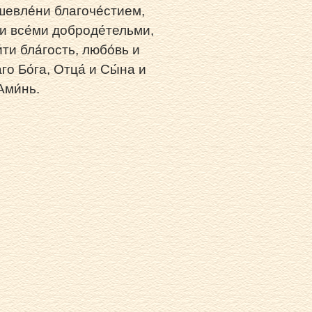
ушевле́ни благоче́стием,
 и все́ми доброде́тельми,
ти бла́гость, любо́вь и
о Бо́га, Отца́ и Сы́на и
Ами́нь.