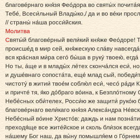
благове́рнаго кня́зя Фео́дора во святы́х почита́
Тебе́, Всеси́льный Влады́ко,/ да и во ве́ки прос
// страны́ на́ша росси́йския.
Молитва
С
вяты́й благове́рный вели́кий кня́же Фео́доре! Т
происше́д в мир сей, кня́жескую сла́ву навсегда́
вся кра́сная ми́ра сего́ бы́ша в руку́ твоею́, егда́
Но ты, а́ще и в млады́х ле́тех сконча́лся еси́, но
и душе́внаго сопоста́та, еще́ млад сый, победи́т
чистоту́ в житии́ твое́м соблю́л еси́, чесо́ ра́ди 
и причте́ тя, я́ко до́браго во́ина, к Безпло́тному
Небе́сных оби́телех, Росси́ю же защити́ руко́ю бр
благове́рнаго вели́каго кня́зя Алекса́ндра Не́вска
Небе́сный во́ине Христо́в: даждь и нам позна́ти
преходя́ще все жите́йское и сколь бли́зок всегда
на́шему Бог наш, да вы́ну помышля́ем о Го́рнем,