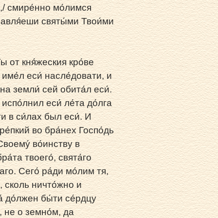
я,/ смире́нно мо́лимся
лавля́еши святы́ми Твои́ми
ы от кня́жеския кро́ве
 име́л еси́ насле́довати, и
 на земли́ сей обита́л еси́.
 испо́лнил еси́ ле́та до́лга
и в си́лах был еси́. И
Кре́пкий во бра́нех Госпо́дь
 Своему́ во́инству в
а́та твоего́, свята́го
го. Сего́ ра́ди мо́лим тя,
, сколь ничто́жно и
́ до́лжен бы́ти се́рдцу
 не о земно́м, да