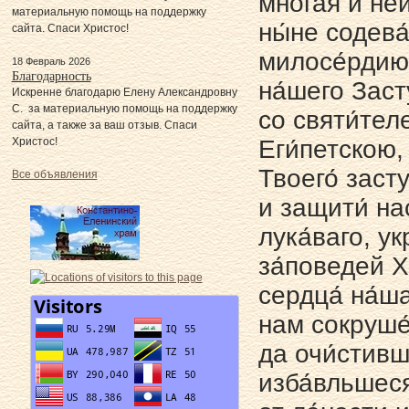
мно́гая и неи
материальную помощь на поддержку
ны́не содева
сайта. Спаси Христос!
милосе́рдию.
18 Февраль 2026
Благодарность
на́шего Заст
Искренне благодарю Елену Александровну
С. за материальную помощь на поддержку
со святи́те
сайта, а также за ваш отзыв. Спаси
Христос!
Еги́петскою,
Твоего́ заст
Все объявления
и защити́ на
лука́ваго, у
за́поведей Х
сердца́ на́ш
нам сокруше́
да очи́стивш
изба́вльшеся