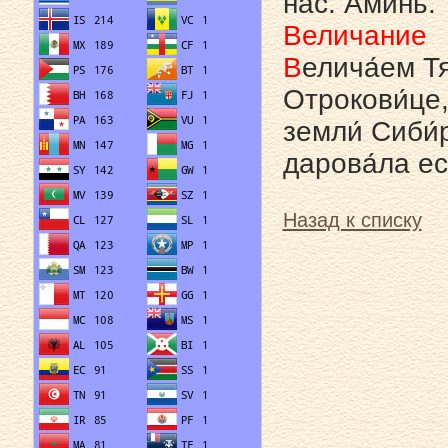
нас. Ами́нь.
Величание
В
елича́ем Тя
Отрокови́це,
земли́ Сиби́
дарова́ла еси
Назад к списку