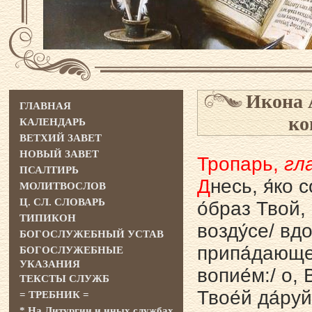
Икона 
ГЛАВНАЯ
ко
КАЛЕНДАРЬ
ВЕТХИЙ ЗАВЕТ
НОВЫЙ ЗАВЕТ
Тропарь,
гла
ПСАЛТИРЬ
Д
несь, я́ко 
МОЛИТВОСЛОВ
Ц. СЛ. СЛОВАРЬ
о́браз Твой,
ТИПИКОН
возду́се/ вд
БОГОСЛУЖЕБНЫЙ УСТАВ
припа́дающе 
БОГОСЛУЖЕБНЫЕ
УКАЗАНИЯ
вопие́м:/ о,
ТЕКСТЫ СЛУЖБ
Твое́й да́ру
= ТРЕБНИК =
* На Литургии и иных службах