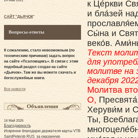
24 Май 2022
к Це́ркви Св
и бла́зей на
САЙТ "ДЬЯЧОК
"
прославля́ем
Сы́на и Свята
Вопросы-ответы
веко́в. Ами́н
К сожалению, стало невозможным (по
Текст молит
техническим причинам) задать вопрос
для употреб
на сайте «Псаломщикъ». В связи с этим
подобный раздел создан на сайте
молитве на 
«Дьячок». Там же вы можете скачать и
богослужебные книги.
декабря 2022
Молитва вт
Все новости
О,
Пресвята́
Объявления
Херуви́м и С
Ты, Всеблага
16 Май 2026
Благодарность
многоцеле́бн
Искренне благодарю держателя карты VTB
SaintPetersb RUS за оказанную