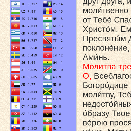
друг дру́га, 
моли́твенно 
от Тебе́ Спа
Христо́м, Ем
Пресвяты́м Д
поклоне́ние, 
Ами́нь.
Молитва тре
О,
Всеблагос
Богоро́дице 
моли́тву, Те
недосто́йных
о́бразу Твое
ве́рою прося