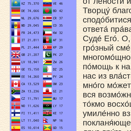
от ле́ности 
Творцу́ благ
сподо́битися
ответа́ пра́
Суде́ Его́. 
гро́зный сме
многомо́щное
по́мощь к на
нас из вла́с
мно́го мо́жет
вся возмо́жн
то́кмо восхо
умиле́нно вз
покланя́ющес