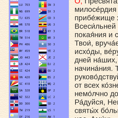
О,
Пресвята́
милосе́рдия 
прибе́жище х
Всеси́льней
покая́ния и 
Твои́, вруча́
исхо́ды, ве́р
дней на́ших,
начина́ния. 
руково́дству
от всех ко́з
немо́лчно до
Ра́дуйся, Не
святы́х бо́л