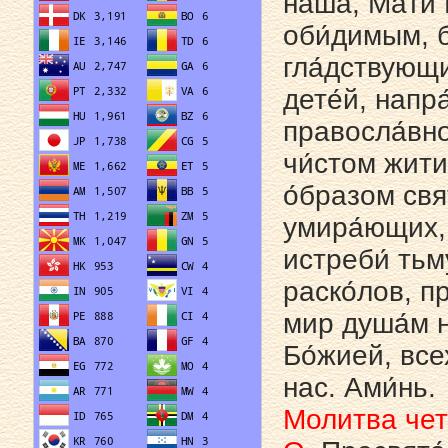
на́ша, Ма́ти
оби́димым, 
гла́дствующи
дете́й, напра
правосла́вно
чи́стом житии
о́бразом свя
умира́ющих, 
истреби́ тьм
раско́лов, п
мир душа́м н
Бо́жией, все
нас. Ами́нь.
Молитва чет