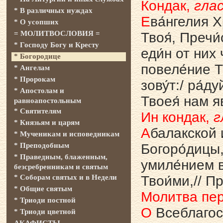
Кондак,
глас
* В различных нуждах
Е
ва́нгелия Х
* О усопших
= МОЛИТВОСЛОВИЯ =
Твоя́, Пречи́
* Господу Богу и Кресту
еди́н от них 
* Богородице
повеле́ние Тв
* Ангелам
* Пророкам
зову́т:/ ра́д
* Апостолам и
Твоея́ нам я
равноапостольным
* Святителям
Ин кондак,
г
* Князьям и царям
А
балакской 
* Мученикам и исповедникам
* Преподобным
Богоро́дицы,
* Праведным, блаженным,
умиле́нием в
безсребренникам и святым
* Соборам святых и в Недели
Твои́ми,// Пр
* Общие святым
Молитва пе
* Триоди постной
О
Всеблагосл
* Триоди цветной