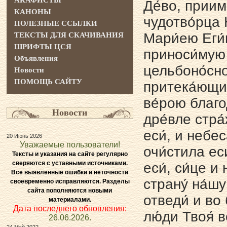
АКАФИСТЫ
Де́во, приим
КАНОНЫ
чудотво́рца 
ПОЛЕЗНЫЕ ССЫЛКИ
Мари́ею Еги́
ТЕКСТЫ ДЛЯ СКАЧИВАНИЯ
ШРИФТЫ ЦСЯ
приноси́мую 
Объявления
цельбоно́сно
Новости
ПОМОЩЬ САЙТУ
притека́ющих
ве́рою благо
Новости
дре́вле стра
еси́, и небе
20 Июнь 2026
Уважаемые пользователи!
очи́стила ес
Тексты и указания на сайте регулярно
сверяются с уставными источниками.
еси́, си́це и
Все выявленные ошибки и неточности
страну́ на́ш
своевременно исправляются. Разделы
сайта пополняются новыми
отведи́ и во
материалами.
Дата последнего обновления:
лю́ди Твоя́ 
26.06.2026.