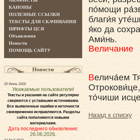
АКАФИСТЫ
по́мощи ра́з
КАНОНЫ
ПОЛЕЗНЫЕ ССЫЛКИ
благи́я уте́
ТЕКСТЫ ДЛЯ СКАЧИВАНИЯ
я́ко да сохр
ШРИФТЫ ЦСЯ
Объявления
Ами́нь.
Новости
Величание
ПОМОЩЬ САЙТУ
Новости
В
елича́ем Тя
20 Июнь 2026
Отрокови́це,
Уважаемые пользователи!
то́чиши исце
Тексты и указания на сайте регулярно
сверяются с уставными источниками.
Все выявленные ошибки и неточности
своевременно исправляются. Разделы
Назад к списку
сайта пополняются новыми
материалами.
Дата последнего обновления:
26.06.2026.