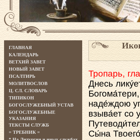
Икон
ГЛАВНАЯ
КАЛЕНДАРЬ
ВЕТХИЙ ЗАВЕТ
НОВЫЙ ЗАВЕТ
Тропарь, гла
ПСАЛТИРЬ
Днесь лику́ет
МОЛИТВОСЛОВ
Ц. СЛ. СЛОВАРЬ
Богома́тери, 
ТИПИКОН
наде́ждою уп
БОГОСЛУЖЕБНЫЙ УСТАВ
взыва́ет со 
БОГОСЛУЖЕБНЫЕ
УКАЗАНИЯ
Путеводи́тел
ТЕКСТЫ СЛУЖБ
Сы́на Твоего́
= ТРЕБНИК =
* На Литургии и иных службах