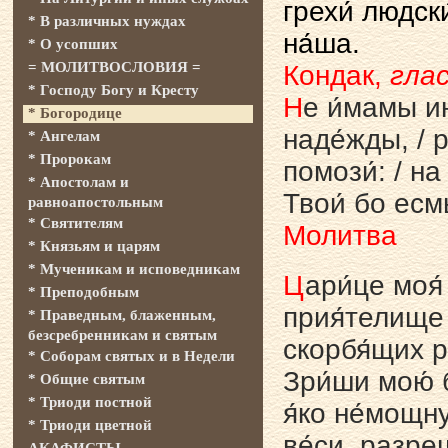
грехи́ людски
* В различных нуждах
на́ша.
* О усопших
= МОЛИТВОСЛОВИЯ =
Кондак,
глас
* Господу Богу и Кресту
Н
е и́мамы ин
* Богородице
наде́жды, / 
* Ангелам
* Пророкам
помози́: / на
* Апостолам и
Твои́ бо есмы
равноапостольным
* Святителям
Молитва
* Князьям и царям
* Мученикам и исповедникам
Ц
ари́це моя́
* Преподобным
прия́телище 
* Праведным, блаженным,
безсребренникам и святым
скорбя́щих р
* Соборам святых и в Недели
Зри́ши мою́ 
* Общие святым
* Триоди постной
я́ко не́мощну
* Триоди цветной
ве́си, разреш