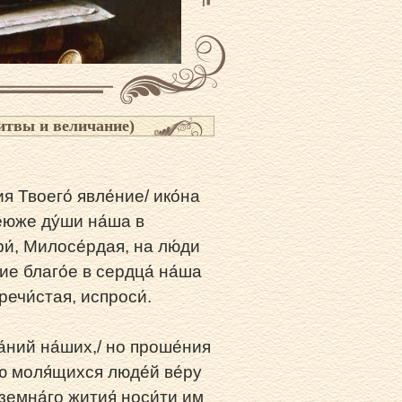
итвы и величание)
я Твоего́ явле́ние/ ико́на
́юже ду́ши на́ша в
ри́, Милосе́рдая, на лю́ди
ние благо́е в сердца́ на́ша
речи́стая, испроси́.
а́ний на́ших,/ но проше́ния
ю моля́щихся люде́й ве́ру
земна́го жития́ носи́ти им