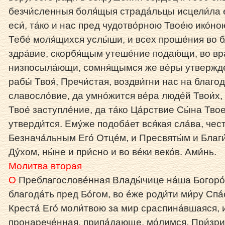
безчи́сленныя боля́щыя страда́льцы исцели́ла е
еси́, та́ко и нас пред чудотво́рною Твое́ю ико́н
Тебе́ моля́щихся услы́ши, и всех проше́ния во б
здра́вие, скорбя́щым утеше́ние подаю́щи, во вр
низпосыла́ющи, сомня́щымся же ве́ры утвержде
рабы́ Твоя́, Пречи́стая, воздви́гни нас на благо
славосло́вие, да умно́жится ве́ра люде́й Твои́х,
Твое́ заступле́ние, да та́ко Ца́рствие Сы́на Твое
утверди́тся. Ему́же подоба́ет вся́кая сла́ва, чес
Безнача́льным Его́ Отце́м, и Пресвяты́м и Бла
Ду́хом, ны́не и при́сно и во ве́ки веко́в. Ами́нь.
Молитва вторая
О
Преблагослове́нная Влады́чице на́ша Богоро́д
благода́ть пред Бо́гом, во е́же роди́ти ми́ру Спа
Креста́ Его́ моли́твою за мир сраспина́вшаяся,
пронарече́нная, припа́дающе, мо́лимся. При́зри