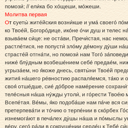
помози́; // ели́ка бо хо́щеши, мо́жеши.
Молитва первая
О
т с
уеты́ жите́йския возни́кше и ума́ своего́ по
ко Твое́й, Богоро́дице, ико́не о́чи душ и телес н
взыва́ем си́це: не оста́ви, Пречи́стая, нас немо
растле́тися, не попусти́ зло́му де́мону ду́ши на́
страсте́й отгна́ти, но помози́ нам Того́ за́повед
ниже́ блу́дным возбеше́нием себе́ предае́м, ниж
угрыза́ем, но я́коже днесь, святы́ни Твое́й пред
жития́ на́шего ре́вностию распаля́емся, та́ко и о
своя́ отше́дше, сие́ до́брое наме́рение сохрани
теле́сныя на́ша ну́жды утоли́, и го́рести Твое́ю 
Всепе́тая. Ве́мы, я́ко подоба́ше нам па́че вся си
претерпева́ти и то́чию о терпе́нии в ско́рбех Го́
изнемога́ют в печа́лех ду́шы на́ша и по́мыслы у
ве́ру, сего́ ра́ди в сокруше́нии серде́ц к Тебе́ си