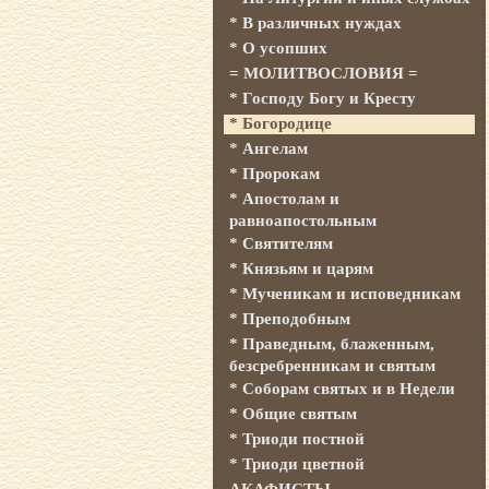
* В различных нуждах
* О усопших
= МОЛИТВОСЛОВИЯ =
* Господу Богу и Кресту
* Богородице
* Ангелам
* Пророкам
* Апостолам и
равноапостольным
* Святителям
* Князьям и царям
* Мученикам и исповедникам
* Преподобным
* Праведным, блаженным,
безсребренникам и святым
* Соборам святых и в Недели
* Общие святым
* Триоди постной
* Триоди цветной