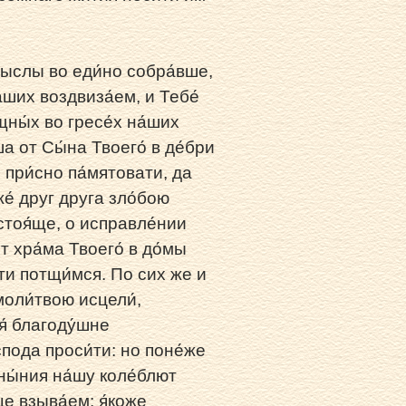
́мыслы во еди́но собра́вше,
а́ших воздвиза́ем, и Тебе́
щны́х во гресе́х на́ших
ша от Сы́на Твоего́ в де́бри
и при́сно па́мятовати, да
е́ друг друга зло́бою
стоя́ще, о исправле́нии
т хра́ма Твоего́ в до́мы
́ти потщи́мся. По сих же и
моли́твою исцели́,
я́ благоду́шне
спода проси́ти: но поне́же
ны́ния на́шу коле́блют
́це взыва́ем: я́коже