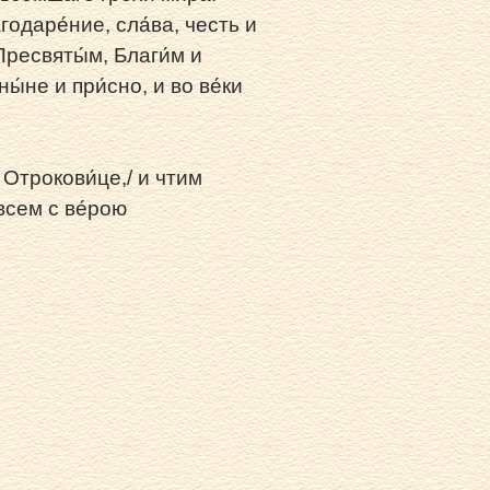
агодаре́ние, сла́ва, честь и
Пресвяты́м, Благи́м и
́не и при́сно, и во ве́ки
 Отрокови́це,/ и чтим
 всем с ве́рою