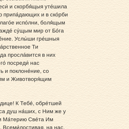
си́ и скорбя́щыя уте́шила
ою припа́дающих и в ско́рби
лаго́е испо́лни, боля́щым
ажде́ су́щым мир от Бо́га
́ние. Услы́ши гре́шныя
да́рственное Ти
 да просла́вится в них
го́ посреди́ нас
ть и поклоне́ние, со
ги́м и Животворя́щим
ице! К Тебе́, обре́тшей
́са душ на́ших, с Ним же у
 и Ма́терию Све́та Им
, Всеми́лостивая, на нас,