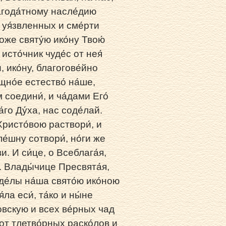
агода́тному насле́дию
 уя́звленных и сме́рти
оже святу́ю ико́ну Твою́
сто́чник чуде́с от нея́
, ико́ну, благогове́йно
но́е естество́ на́ше,
 соедини́, и ча́дами Его́
го Ду́ха, нас соде́лай.
ристо́вою раствори́, и
е́шну сотвори́, но́ги же
. И си́це, о Всеблага́я,
́. Влады́чице Пресвята́я,
де́лы на́ша свято́ю ико́ною
а еси́, та́ко и ны́не
ковскую и всех ве́рных чад
от тлетво́рных раско́лов и