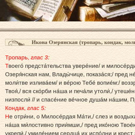
Икона Озерянская (тропарь, кондак, мол
Тропарь,
глас 3:
Т
воего́ предста́тельства увере́ние/ и милосе́рди
Озеря́нская нам, Влады́чице, показа́ся;/ пред не
моли́тве излива́ем/ и ве́рою Тебе́ вопие́м:/ возз
Твоя́,/ вся ско́рби на́ша и печа́ли утоли́,/ утеше́
низпосли́ // и спасе́ние ве́чное душа́м на́шим, П
Кондак,
глас 5:
Н
е отри́ни, о Милосе́рдая Ма́ти,/ слез и воздых
на́ша ми́лостивно прии́мши,/ пред ико́ною Твое́
укрепи́,/ умиле́нием сердца́ их испо́лни и крест 