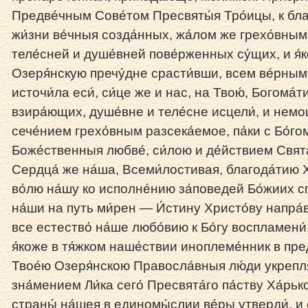
Предве́чным Сове́том Пресвяты́я Тро́ицы, к бл
жи́зни ве́чныя созда́нных, жа́лом же грехо́вным
теле́сней и душе́вней пове́рженных су́щих, и я́к
Озеря́нскую пречу́дне срасти́вши, всем ве́рным и
источи́ла еси́, си́це же и нас, на Твою́, Богома́ти
взира́ющих, душе́вне и теле́сне исцели́, и немощ
сече́нием грехо́вным разсека́емое, па́ки с Бо́гом
Боже́ственныя любве́, си́лою и де́йствием Свята́
Сердца́ же на́ша, Всеми́лостивая, благода́тию Х
во́лю на́шу ко исполне́нию за́поведей Бо́жиих сп
на́ши на путь ми́рен — И́стину Христо́ву напра́ви
все естество́ на́ше любо́вию к Бо́гу воспламени
я́коже в тя́жком наше́ствии иноплеме́нник в пре
Твое́ю Озеря́нскою Правосла́вныя лю́ди укрепля́л
зна́мением Ли́ка сего́ Пресвята́го па́ству Ха́рь
страны́ на́шея в единомы́слии ве́ры утверди́, и 