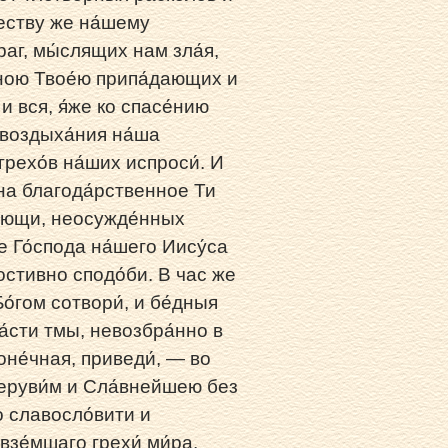
честву же на́шему
раг, мы́слящих нам зла́я,
о́ною Твое́ю припа́дающих и
и вся, я́же ко спасе́нию
 воздыха́ния на́ша
рехо́в на́ших испроси́. И
 на благода́рственное Ти
ля́ющи, неосужде́нных
е Го́спода на́шего Иису́са
лостивно сподо́би. В час же
о́гом сотвори́, и бе́дныя
а́сти тмы, невозбра́нно в
оне́чная, приведи́, — во
Херуви́м и Сла́внейшею без
о славосло́вити и
взе́мшаго грехи́ ми́ра.