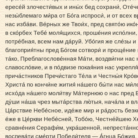
ересе́й злочести́вых и ины́х бед сохрани́, Оте́
незы́блемаго ми́ра от Бо́га испроси́, и от всех в
нас изба́ви. Ве́рных же Твои́х, пред свято́ю ик
в ско́рбех Тебе́ моля́щихся, проше́ния испо́лни, 
потре́бная, всем нам да́руй. Убо́гия же сле́зы и
благоприя́тны пред Бо́гом сотвори́ и проще́ние г
та́ко, Преблагослове́нная Ма́ти, воздви́гни нас
славосло́вие, и в по́двизе покая́ния нас укреп
прича́стников Пречи́стаго Те́ла и Честны́я Кро́в
Христа́ по кончи́не жития́ на́шего бы́ти нас ми́
исхо́да на́шего моли́тву Ма́тернюю о нас пред Б
ду́ши на́ша чрез мыта́рства лю́тыя, нача́ла и вл
Ца́рствие Небе́сное, иде́же мир и ра́дость безк
е́же в Це́ркви Небе́сней, Тобо́ю, Честне́йшею 
сравне́ния Серафи́м, укра́шенной, непреста́нн
воспева́ти сме́рти Победи́теля — А́гнца Бо́жия, 