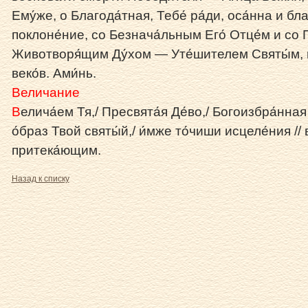
Ему́же, о Благода́тная, Тебе́ ра́ди, оса́нна и бл
поклоне́ние, со Безнача́льным Его́ Отце́м и со 
Животворя́щим Ду́хом — Уте́шителем Святы́м, ны
веко́в. Ами́нь.
Величание
В
елича́ем Тя,/ Пресвята́я Де́во,/ Богоизбра́нная
о́браз Твой святы́й,/ и́мже то́чиши исцеле́ния //
притека́ющим.
Назад к списку