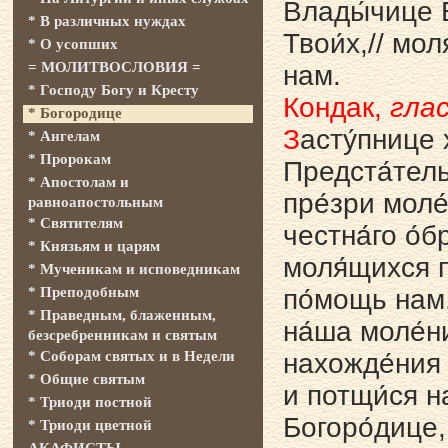
Влады́чице Б
* В различных нуждах
Твои́х,// мол
* О усопших
= МОЛИТВОСЛОВИЯ =
нам.
* Господу Богу и Кресту
Кондак,
глас
* Богородице
З
асту́пнице 
* Ангелам
* Пророкам
Предста́тель
* Апостолам и
пре́зри моле
равноапостольным
* Святителям
честна́го о́б
* Князьям и царям
моля́щихся п
* Мученикам и исповедникам
* Преподобным
по́мощь нам,
* Праведным, блаженным,
на́ша моле́н
безсребренникам и святым
* Соборам святых и в Недели
нахожде́ния 
* Общие святым
и потщи́ся н
* Триоди постной
Богоро́дице, 
* Триоди цветной