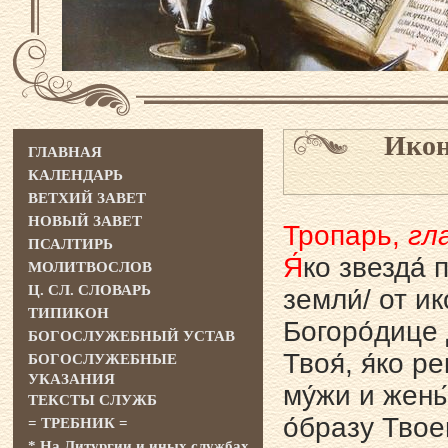
Икон
ГЛАВНАЯ
КАЛЕНДАРЬ
ВЕТХИЙ ЗАВЕТ
НОВЫЙ ЗАВЕТ
Тропарь,
гла
ПСАЛТИРЬ
Я́
ко звезда́ 
МОЛИТВОСЛОВ
Ц. СЛ. СЛОВАРЬ
земли́/ от ик
ТИПИКОН
Богоро́дице 
БОГОСЛУЖЕБНЫЙ УСТАВ
Твоя́, я́ко р
БОГОСЛУЖЕБНЫЕ
УКАЗАНИЯ
му́жи и жены
ТЕКСТЫ СЛУЖБ
о́бразу Твоем
= ТРЕБНИК =
* На Литургии и иных службах