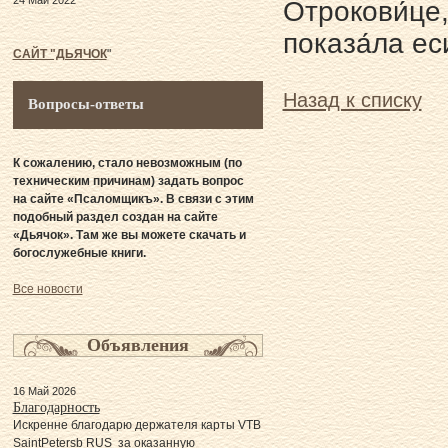
24 Май 2022
Отрокови́це,
показа́ла ес
САЙТ "ДЬЯЧОК
"
Назад к списку
Вопросы-ответы
К сожалению, стало невозможным (по
техническим причинам) задать вопрос
на сайте «Псаломщикъ». В связи с этим
подобный раздел создан на сайте
«Дьячок». Там же вы можете скачать и
богослужебные книги.
Все новости
Объявления
16 Май 2026
Благодарность
Искренне благодарю держателя карты VTB
SaintPetersb RUS за оказанную