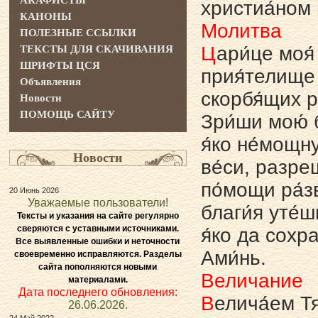
АКАФИСТЫ
христиа́ном 
КАНОНЫ
Молитва
ПОЛЕЗНЫЕ ССЫЛКИ
Ц
ари́це моя́
ТЕКСТЫ ДЛЯ СКАЧИВАНИЯ
ШРИФТЫ ЦСЯ
прия́телище 
Объявления
скорбя́щих р
Новости
ПОМОЩЬ САЙТУ
Зри́ши мою́ 
я́ко не́мощну
Новости
ве́си, разреш
по́мощи ра́з
20 Июнь 2026
Уважаемые пользователи!
благи́я уте́
Тексты и указания на сайте регулярно
сверяются с уставными источниками.
я́ко да сохр
Все выявленные ошибки и неточности
Ами́нь.
своевременно исправляются. Разделы
сайта пополняются новыми
Величание
материалами.
Дата последнего обновления:
В
елича́ем Тя
26.06.2026.