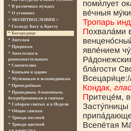
поми́лует ок
* В различных нуждах
ве́чныя му́ки
* О усопших
= МОЛИТВОСЛОВИЯ =
Тропарь инд
* Господу Богу и Кресту
П
охвала́ми 
* Богородице
венцено́сный
* Ангелам
* Пророкам
явле́нием чу
* Апостолам и
Ра́донежския
равноапостольным
* Святителям
бла́гости Св
* Князьям и царям
Всецари́це:/
* Мученикам и исповедникам
* Преподобным
Кондак,
глас
* Праведным, блаженным,
П
ритеце́м, в
безсребренникам и святым
* Соборам святых и в Недели
Засту́пницы 
* Общие святым
припа́дающе 
* Триоди постной
Всепе́тая Ма
* Триоди цветной