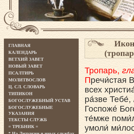
Икон
ГЛАВНАЯ
(тропар
КАЛЕНДАРЬ
ВЕТХИЙ ЗАВЕТ
НОВЫЙ ЗАВЕТ
Тропарь,
гла
ПСАЛТИРЬ
П
речи́стая 
МОЛИТВОСЛОВ
Ц. СЛ. СЛОВАРЬ
всех христиа́
ТИПИКОН
ра́зве Тебе́
БОГОСЛУЖЕБНЫЙ УСТАВ
Госпоже́ Бого
БОГОСЛУЖЕБНЫЕ
УКАЗАНИЯ
те́мже поми́л
ТЕКСТЫ СЛУЖБ
умоли́ ми́лос
= ТРЕБНИК =
* На Литургии и иных службах