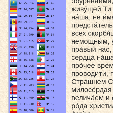
обурева́еми,
живу́щей Ти 
на́ша, не и́
предста́тель
всех скорбя́
немощны́м, у
пра́вый нас,
сердца́ на́ш
про́чее вре́
проводи́ти, 
Стра́шнем Су
милосе́рдая 
велича́ем и 
ро́да христиа