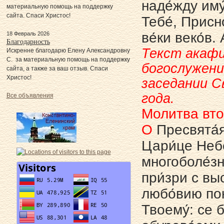
наде́жду иму
материальную помощь на поддержку
сайта. Спаси Христос!
Тебе́, Присн
ве́ки веко́в.
18 Февраль 2026
Благодарность
Текст акафи
Искренне благодарю Елену Александровну
С. за материальную помощь на поддержку
богослужени
сайта, а также за ваш отзыв. Спаси
Христос!
заседании С
года.
Все объявления
Молитва вт
О
Пресвята́я 
Цари́це Небе
многоболе́з
при́зри с выс
любо́вию по
Твоему́: се 