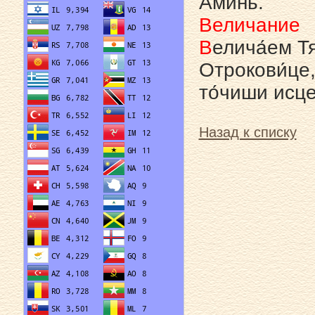
Ами́нь.
Величание
В
елича́ем Тя
Отрокови́це,
то́чиши исце
Назад к списку