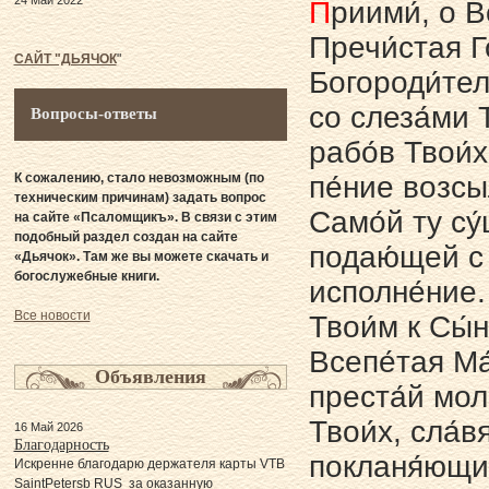
24 Май 2022
П
риими́, о 
Пречи́стая Г
САЙТ "ДЬЯЧОК
"
Богороди́тел
со слеза́ми 
Вопросы-ответы
рабо́в Твои́
К сожалению, стало невозможным (по
пе́ние возсы
техническим причинам) задать вопрос
Само́й ту с
на сайте «Псаломщикъ». В связи с этим
подобный раздел создан на сайте
подаю́щей с
«Дьячок». Там же вы можете скачать и
богослужебные книги.
исполне́ние.
Все новости
Твои́м к Сы́н
Всепе́тая Ма
Объявления
преста́й мол
Твои́х, сла́
16 Май 2026
Благодарность
покланя́ющих
Искренне благодарю держателя карты VTB
SaintPetersb RUS за оказанную