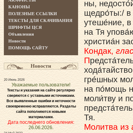
АКАФИСТЫ
ны, недосто́
КАНОНЫ
щедро́ты:/ в
ПОЛЕЗНЫЕ ССЫЛКИ
утеше́ние, в 
ТЕКСТЫ ДЛЯ СКАЧИВАНИЯ
ШРИФТЫ ЦСЯ
на Тя упова́ю
Объявления
христиа́н за
Новости
ПОМОЩЬ САЙТУ
Кондак,
глас
П
редста́тел
Новости
хода́тайство
гре́шных моле
20 Июнь 2026
Уважаемые пользователи!
на по́мощь н
Тексты и указания на сайте регулярно
сверяются с уставными источниками.
моли́тву и п
Все выявленные ошибки и неточности
предста́тель
своевременно исправляются. Разделы
сайта пополняются новыми
Тя.
материалами.
Дата последнего обновления:
Молитва из
26.06.2026.