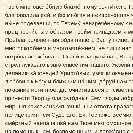
Твою́ многоцеле́бную блаже́нному святи́телю Тр
благоволи́ла еси́, и е́ю мно́гая и неизрече́нная ч
ны́не содева́еши, по Твоему́ неизрече́нному к 
пред пречи́стым о́бразом Твои́м припа́даем и м
Преблагослове́нная ро́да на́шего Засту́пнице: в
многоско́рбнем и многомяте́жнем, не лиши́ нас 
покро́ва держа́внаго. Спаси́ и защити́ нас, Вла
стрел лука́ваго врага́ спасе́ния на́шего. Укрепи́
де́ланию за́поведей Христо́вых, умягчи́ окамене
любо́вию к Бо́гу и бли́жним на́шим, да́руй нам 
покая́ние и́стинное, да, очи́стившеся от скве́р
принести́ Творцу́ благоуго́дныя Ему́ плоды́ до́
ми́рныя христиа́нския кончи́ны и отве́та пра́ва
нелицеприя́тнем Суде́ Его́. Ей, Госпоже́ Всеми́
сме́ртный наипа́че яви́ нам Твое́ многомо́щное з
на по́мощь к нам, безпо́мощным, и держа́вною ру