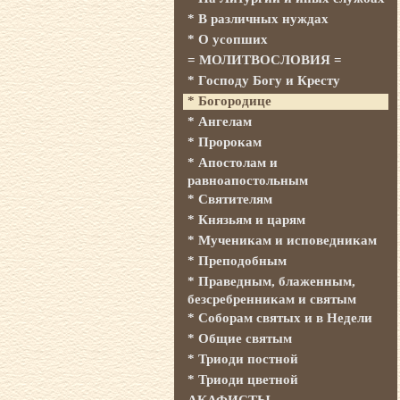
* В различных нуждах
* О усопших
= МОЛИТВОСЛОВИЯ =
* Господу Богу и Кресту
* Богородице
* Ангелам
* Пророкам
* Апостолам и
равноапостольным
* Святителям
* Князьям и царям
* Мученикам и исповедникам
* Преподобным
* Праведным, блаженным,
безсребренникам и святым
* Соборам святых и в Недели
* Общие святым
* Триоди постной
* Триоди цветной