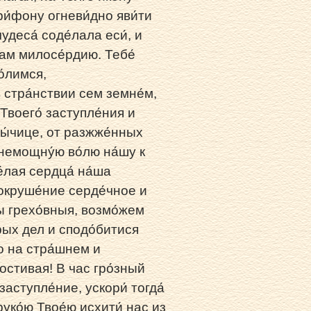
и́фону огневи́дно яви́ти
удеса́ соде́лала еси́, и
нам милосе́рдию. Тебе́
о́лимся,
 стра́нствии сем земне́м,
Твоего́ заступле́ния и
ды́чице, от разжже́нных
 немощну́ю во́лю на́шу к
́лая сердца́ на́ша
сокруше́ние серде́чное и
ны грехо́вныя, возмо́жем
брых дел и сподо́битися
го на стра́шнем и
лостивая! В час гро́зный
аступле́ние, ускори́ тогда́
ко́ю Твое́ю исхити́ нас из