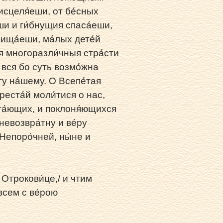
исцеля́еши, от бе́сных
ши и ги́бнущия спаса́еши,
ища́еши, ма́лых дете́й
ия многоразли́чныя стра́сти
 вся бо суть возмо́жна
гу на́шему. О Всепе́тая
реста́й моли́тися о нас,
ита́ющих, и поклоня́ющихся
невозвра́тну и ве́ру
Непоро́чней, ны́не и
 Отрокови́це,/ и чтим
 всем с ве́рою