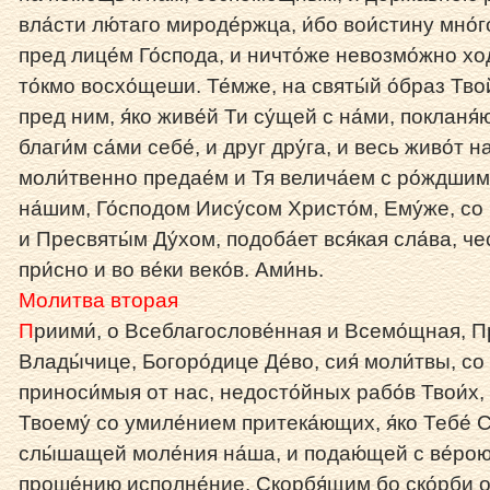
вла́сти лю́таго мироде́ржца, и́бо вои́стину мно́г
пред лице́м Го́спода, и ничто́же невозмо́жно ход
то́кмо восхо́щеши. Те́мже, на святы́й о́браз Тв
пред ним, я́ко живе́й Ти су́щей с на́ми, покланя
благи́м са́ми себе́, и друг дру́га, и весь живо́т н
моли́твенно предае́м и Тя велича́ем с ро́ждшим
на́шим, Го́сподом Иису́сом Христо́м, Ему́же, со
и Пресвяты́м Ду́хом, подоба́ет вся́кая сла́ва, че
при́сно и во ве́ки веко́в. Ами́нь.
Молитва вторая
П
риими́, о Всеблагослове́нная и Всемо́щная, П
Влады́чице, Богоро́дице Де́во, сия́ моли́твы, со
приноси́мыя от нас, недосто́йных рабо́в Твои́х,
Твоему́ со умиле́нием притека́ющих, я́ко Тебе́ С
слы́шащей моле́ния на́ша, и подаю́щей с ве́ро
проше́нию исполне́ние. Скорбя́щим бо ско́рби 