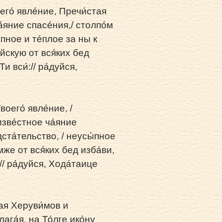
его́ явле́ние, Пречи́стая
́яние спасе́ния,/ столпо́м
пное и те́плое за ны к
́йскую от вся́ких бед
и вси́:// ра́дуйся,
оего́ явле́ние, /
изве́стное ча́яние
ста́тельство, / неусы́пное
мже от вся́ких бед изба́ви,
// ра́дуйся, Хода́таице
ая Херуви́мов и
га́я, на То́лге ико́ну