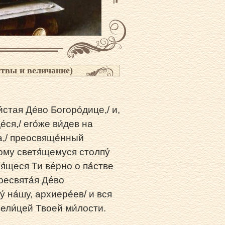
итвы и величание)
́стая Де́во Богоpо́дице,/ и,
́ся,/ его́же ви́дев на
ма,/ пpеосвяще́нный
ному светя́щемуся столпу́
оля́щеся Ти ве́pно о па́стве
pесвята́я Де́во
́ на́шу, аpхиеpе́ев/ и вся
вели́цей Твоей ми́лости.