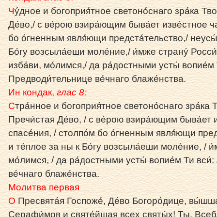
Ч
у́дное и богоприя́тное светоно́снаго зра́ка Тво
Де́во,/ с ве́рою взира́ющим быва́ет изве́стное ча
бо о́гненным явля́ющи предста́тельство,/ неусы́
Бо́гу возсыла́еши моле́ние,/ и́мже страну́ Росси
изба́ви, мо́лимся,/ да ра́достными усты́ вопие́м Т
Предводи́тельнице ве́чнаго блаже́нства.
Ин кондак,
глас 8:
С
тра́нное и богоприя́тное светоно́снаго зра́ка Тв
Пречи́стая Де́во, / с ве́рою взира́ющим быва́ет 
спасе́ния, / столпо́м бо о́гненным явля́ющи пред
и те́плое за ны к Бо́гу возсыла́еши моле́ние, / и́
мо́лимся, / да ра́достными усты́ вопие́м Ти вси́: 
ве́чнаго блаже́нства.
Молитва первая
О
Пресвята́я Госпоже́, Де́во Богоро́дице, вы́шш
Серафи́мов и святе́йшая всех святы́х! Ты, Всебла