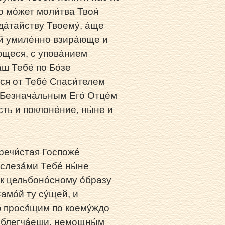
о мо́жет моли́тва Твоя́
а́тайству Твоему́, а́ще
ой умиле́нно взира́юще и
́ющеся, с упова́нием
аш Тебе́ по Бо́зе
ся от Тебе́ Спаси́телем
 Безнача́льным Его́ Отце́м
сть и поклоне́ние, ны́не и
речи́стая Госпоже́
 слеза́ми Тебе́ ны́не
 к цельбоно́сному о́бразу
амо́й ту су́щей, и
ю прося́щим по коему́ждо
облегча́еши, немощны́м