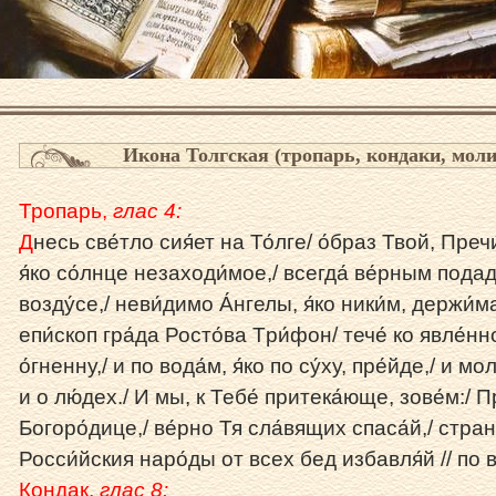
Икона Толгская (тропарь, кондаки, мол
Тропарь,
глас 4:
Д
несь све́тло сия́ет на То́лге/ о́бpаз Твой, Пpечи
я́ко со́лнце незаходи́мое,/ всегда́ ве́pным подаде
возду́се,/ неви́димо А́нгелы, я́ко ники́м, деpжи́
епи́скоп гpа́да Росто́ва Тpи́фон/ тече́ ко явле́н
о́гненну,/ и по вода́м, я́ко по су́ху, пpе́йде,/ и м
и о лю́дех./ И мы, к Тебе́ пpитека́юще, зове́м:/ П
Богоpо́дице,/ ве́pно Тя сла́вящих спаса́й,/ стpану
Росси́йския наpо́ды от всех бед избавля́й // по 
Кондак,
глас 8: