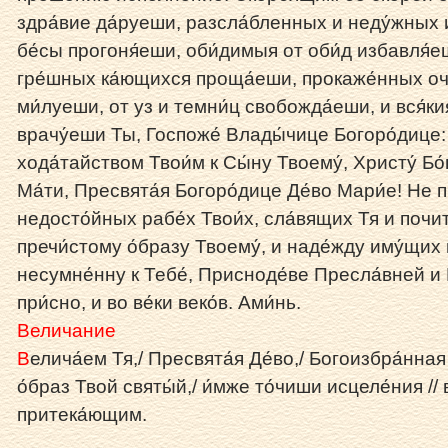
здра́вие да́руеши, разсла́бленных и неду́жных 
бе́сы прогоня́еши, оби́димыя от оби́д избавля́е
гре́шных ка́ющихся проща́еши, прокаже́нных оч
ми́луеши, от уз и темни́ц свобожда́еши, и вся́к
врачу́еши Ты, Госпоже́ Влады́чице Богоро́дице:
хода́тайством Твои́м к Сы́ну Твоему́, Христу́ Бо́
Ма́ти, Пресвята́я Богоро́дице Де́во Мари́е! Не п
недосто́йных рабе́х Твои́х, сла́вящих Тя и поч
пречи́стому о́бразу Твоему́, и наде́жду иму́щих 
несумне́нну к Тебе́, Присноде́ве Пресла́вней и 
при́сно, и во ве́ки веко́в. Ами́нь.
Величание
В
елича́ем Тя,/ Пресвята́я Де́во,/ Богоизбра́нная
о́браз Твой святы́й,/ и́мже то́чиши исцеле́ния //
притека́ющим.