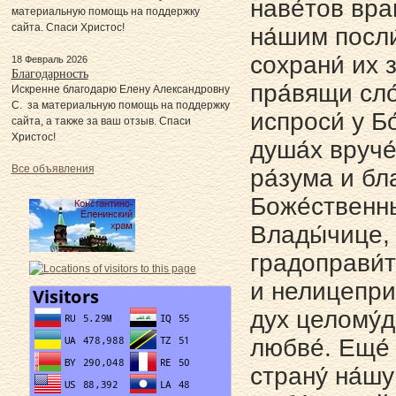
наве́тов вра
материальную помощь на поддержку
сайта. Спаси Христос!
на́шим посли
сохрани́ их 
18 Февраль 2026
Благодарность
пра́вящи сло
Искренне благодарю Елену Александровну
С. за материальную помощь на поддержку
испроси́ у Бо
сайта, а также за ваш отзыв. Спаси
Христос!
душа́х вруче
Все объявления
ра́зума и бл
Боже́ственны
Влады́чице, 
градоправи́т
и нелицеприя
дух целому́д
любве́. Еще́
страну́ на́шу