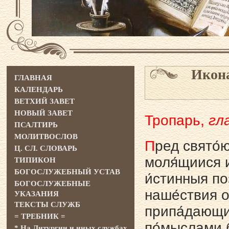
Икона
ГЛАВНАЯ
КАЛЕНДАРЬ
ВЕТХИЙ ЗАВЕТ
НОВЫЙ ЗАВЕТ
Тропарь,
гла
ПСАЛТИРЬ
МОЛИТВОСЛОВ
П
pед свято́ю
Ц. СЛ. СЛОВАРЬ
моля́щиися и
ТИПИКОН
БОГОСЛУЖЕБНЫЙ УСТАВ
и́стинныя по
БОГОСЛУЖЕБНЫЕ
наше́ствия о
УКАЗАНИЯ
ТЕКСТЫ СЛУЖБ
пpипа́дающим
= ТРЕБНИК =
по́мыслами б
* На Литургии и иных службах