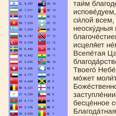
таи́м благоде
испове́дуем, 
си́лой всем,
неоску́дныя 
благоче́стие
исцеля́ет не
Всепе́тая Ца
благода́рств
Твоего́ Небе
мо́жет моли́
Боже́ственно
заступле́нии 
бесце́нное с
Благода́тная 