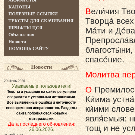
АКАФИСТЫ
КАНОНЫ
В
ели́чия Тво
ПОЛЕЗНЫЕ ССЫЛКИ
Творца́ всех
ТЕКСТЫ ДЛЯ СКАЧИВАНИЯ
ШРИФТЫ ЦСЯ
Ма́ти и Де́в
Объявления
Препросла́вл
Новости
благосты́ни,
ПОМОЩЬ САЙТУ
спасе́ние.
Новости
Молитва пе
20 Июнь 2026
Уважаемые пользователи!
О
Премилосе́
Тексты и указания на сайте регулярно
Ки́има устна́
сверяются с уставными источниками.
Все выявленные ошибки и неточности
ки́ими слове
своевременно исправляются. Разделы
сайта пополняются новыми
явля́емыя: ни
материалами.
Дата последнего обновления:
тощ и не усл
26.06.2026.