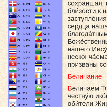
сохра́ншая, п
бли́зости к 
заступле́ния
сердца́ на́ш
благода́тным
Боже́ственны
на́шего Иису́
несконча́ема
при́званы со
Величание
В
елича́ем Тя
честну́ю ико́
оби́тели Жир