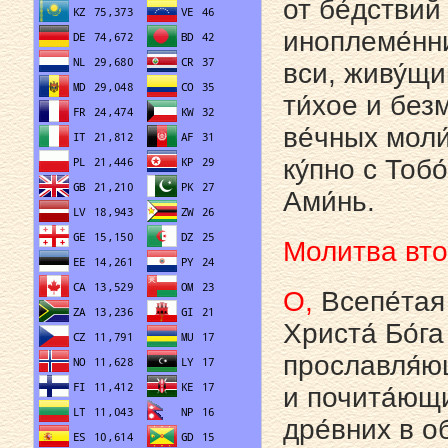
от бе́дствий
иноплеме́нн
вси, живу́щи
ти́хое и без
ве́чных моли
ку́пно с Тобо
Ами́нь.
Молитва вт
О,
Всепе́тая
Христа́ Бо́га
прославля́ющ
и почита́ющи
дре́вних в о