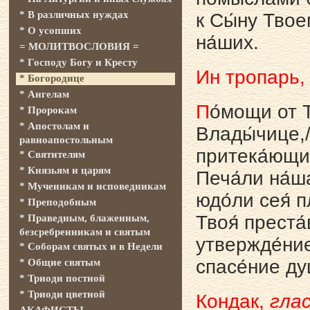
* В различных нуждах
к Сы́ну Твоем
* О усопших
на́ших.
= МОЛИТВОСЛОВИЯ =
* Господу Богу и Кресту
Ин тропарь
* Богородице
* Ангелам
П
о́мощи от Т
* Пророкам
* Апостолам и
Влады́чице,/
равноапостольным
притека́ющим
* Святителям
* Князьям и царям
Печа́ли на́ш
* Мученикам и исповедникам
юдо́ли сея́ п
* Преподобным
Твоя́ преста́
* Праведным, блаженным,
безсребренникам и святым
утвержде́ние,
* Соборам святых и в Недели
спасе́ние ду
* Общие святым
* Триоди постной
* Триоди цветной
Кондак,
глас