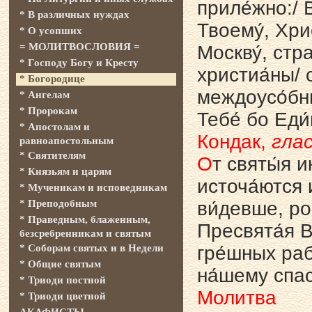
приле́жно:/ 
* В различных нуждах
Твоему́, Хрис
* О усопших
= МОЛИТВОСЛОВИЯ =
Москву́, стр
* Господу Богу и Кресту
христиа́ны/ 
* Богородице
междоусо́бны
* Ангелам
* Пророкам
Тебе́ бо Еди
* Апостолам и
Кондак,
глас
равноапостольным
* Святителям
О
т святы́я и
* Князьям и царям
источа́ются и
* Мученикам и исповедникам
* Преподобным
ви́девше, рос
* Праведным, блаженным,
Пресвята́я В
безсребренникам и святым
* Соборам святых и в Недели
гре́шных раб 
* Общие святым
на́шему спас
* Триоди постной
Молитва
* Триоди цветной