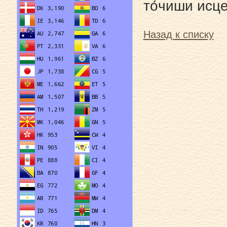
то́чиши исце
Назад к списку