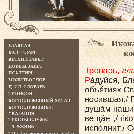
Икона
ГЛАВНАЯ
ко
КАЛЕНДАРЬ
ВЕТХИЙ ЗАВЕТ
НОВЫЙ ЗАВЕТ
Тропарь,
гла
ПСАЛТИРЬ
Р
а́дуйся, Бл
МОЛИТВОСЛОВ
Ц. СЛ. СЛОВАРЬ
объя́тиях Cв
ТИПИКОН
носи́вшая./ П
БОГОСЛУЖЕБНЫЙ УСТАВ
душа́м на́ши
БОГОСЛУЖЕБНЫЕ
УКАЗАНИЯ
веща́ет,/ я́к
ТЕКСТЫ СЛУЖБ
испо́лнит./ 
= ТРЕБНИК =
* На Литургии и иных службах