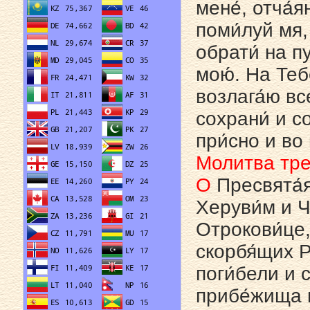
мене́, отча́
поми́луй мя,
обрати́ на п
мою́. На Теб
возлага́ю вс
сохрани́ и с
при́сно и во 
Молитва тре
О
Пресвята́я
Херуви́м и 
Отрокови́це,
скорбя́щих Р
поги́бели и с
прибе́жища и