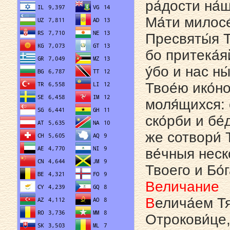
ра́дости на́
Ма́ти милосе
Пресвяты́я Т
бо притека́я
у́бо и нас н
Твое́ю ико́н
моля́щихся: 
ско́рби и бе
же сотвори́ 
ве́чныя неск
Твоего и Бо́г
Величание
В
елича́ем Тя
Отрокови́це,