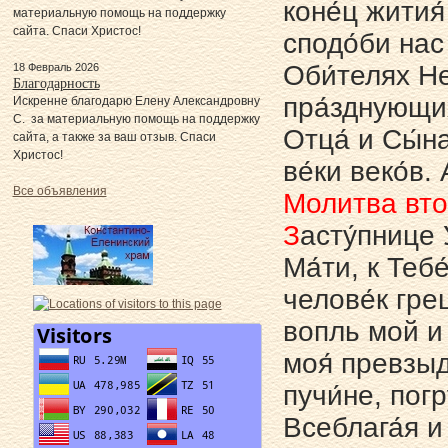
коне́ц жития
материальную помощь на поддержку
сайта. Спаси Христос!
сподо́би нас
Оби́телях Не
18 Февраль 2026
Благодарность
пра́зднующих
Искренне благодарю Елену Александровну
С. за материальную помощь на поддержку
Отца́ и Сы́на
сайта, а также за ваш отзыв. Спаси
Христос!
ве́ки веко́в.
Все объявления
Молитва вт
З
асту́пнице 
Ма́ти, к Тебе
челове́к гре
вопль мой и 
моя́ превзыдо
пучи́не, погр
Всеблага́я и