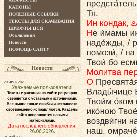
АКАФИСТЫ
предста́тель
КАНОНЫ
Тя.
ПОЛЕЗНЫЕ ССЫЛКИ
Ин кондак,
г
ТЕКСТЫ ДЛЯ СКАЧИВАНИЯ
ШРИФТЫ ЦСЯ
Н
е и́мамы ин
Объявления
наде́жды, / р
Новости
ПОМОЩЬ САЙТУ
помози́, / на
Твои́ бо есмы
Новости
Молитва пе
О
Пресвята́я
20 Июнь 2026
Уважаемые пользователи!
Влады́чице 
Тексты и указания на сайте регулярно
сверяются с уставными источниками.
Твои́м о́ком
Все выявленные ошибки и неточности
ико́ною Твое
своевременно исправляются. Разделы
сайта пополняются новыми
воздви́гни н
материалами.
Дата последнего обновления:
наш, омраче́
26.06.2026.