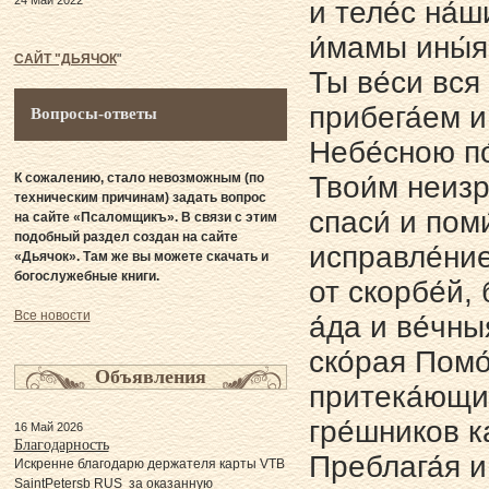
24 Май 2022
и теле́с на́
и́мамы ины́я
САЙТ "ДЬЯЧОК
"
Ты ве́си вся
прибега́ем и
Вопросы-ответы
Небе́сною по
К сожалению, стало невозможным (по
Твои́м неиз
техническим причинам) задать вопрос
спаси́ и пом
на сайте «Псаломщикъ». В связи с этим
подобный раздел создан на сайте
исправле́ние
«Дьячок». Там же вы можете скачать и
богослужебные книги.
от скорбе́й, 
Все новости
а́да и ве́чн
ско́рая Помо
Объявления
притека́ющим
гре́шников к
16 Май 2026
Благодарность
Преблага́я и
Искренне благодарю держателя карты VTB
SaintPetersb RUS за оказанную