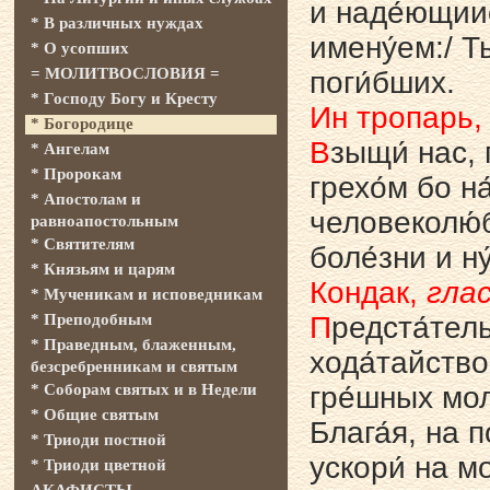
и наде́ющиис
* В различных нуждах
имену́ем:/ Т
* О усопших
= МОЛИТВОСЛОВИЯ =
поги́бших.
* Господу Богу и Кресту
Ин тропарь
* Богородице
В
зыщи́ нас, 
* Ангелам
* Пророкам
грехо́м бо н
* Апостолам и
человеколю́б
равноапостольным
* Святителям
боле́зни и ну
* Князьям и царям
Кондак,
глас
* Мученикам и исповедникам
* Преподобным
П
редста́тель
* Праведным, блаженным,
хода́тайство
безсребренникам и святым
* Соборам святых и в Недели
гре́шных моле
* Общие святым
Блага́я, на п
* Триоди постной
ускори́ на мо
* Триоди цветной